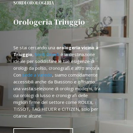
SORDI OROLOGERIA
Orologeria Triuggio
Se stai cercando una
orologeria vicino a
Triuggio
,
Sordi Gioielli
è la destinazione
ideale per soddisfare le tue esigenze di
orologi da polso, cronografi e altro ancora.
Con
sede a Varedo
, siamo comodamente
accessibili anche da Biassono e offriamo
una vasta selezione di orologi moderni, tra
cui orologi di lusso e cronografi delle
migliori firme del settore come ROLEX,
TISSOT, TAG HEUER e CITIZEN, solo per
citarne alcune.