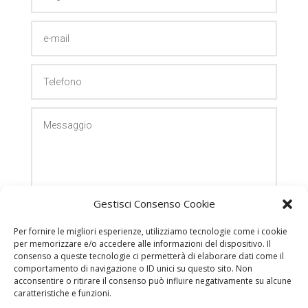
Gestisci Consenso Cookie
TRATTAMENTO DATI
Per fornire le migliori esperienze, utilizziamo tecnologie come i cookie
per memorizzare e/o accedere alle informazioni del dispositivo. Il
Acconsento al trattamento dati secondo la privacy policy di
consenso a queste tecnologie ci permetterà di elaborare dati come il
questo sito web
comportamento di navigazione o ID unici su questo sito. Non
acconsentire o ritirare il consenso può influire negativamente su alcune
INVIA
caratteristiche e funzioni.