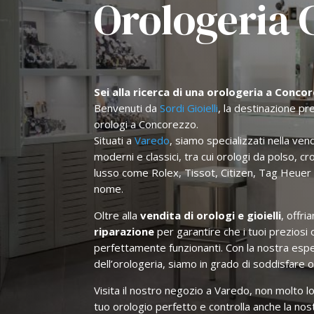
Orologeria 
Sei alla ricerca di una orologeria a Concor
Benvenuti da
Sordi Gioielli
, la destinazione pr
orologi a Concorezzo.
Situati a
Varedo
, siamo specializzati nella ve
moderni e classici, tra cui orologi da polso, cr
lusso come Rolex, Tissot, Citizen, Tag Heuer 
nome.
Oltre alla
vendita di orologi e gioielli
, offr
riparazione
per garantire che i tuoi prezios
perfettamente funzionanti. Con la nostra es
dell’orologeria, siamo in grado di soddisfare 
Visita il nostro negozio a Varedo, non molto l
tuo orologio perfetto e controlla anche la nost