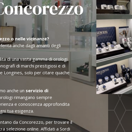
Concorezzo
ezzo o nelle vicinanze?
eferita anche dagli amanti degli
ndita di una vasta gamma di orologi
onografi di marchi prestigiosi e di
e Longines, solo per citare quache
iamo anche un
servizio di
i orologi rimangano sempre
perienza e conoscenza approfondita
ogni tua esigenza.
ontano da Concorezzo, per trovare il
ra selezione online. Affidati a Sordi