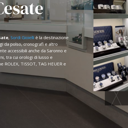
Cesate
sate
,
Sordi Gioielli
è la destinazione
gi da polso, cronografi e altro
te accessibili anche da Saronno e
, tra cui orologi di lusso e
 come ROLEX, TISSOT, TAG HEUER e