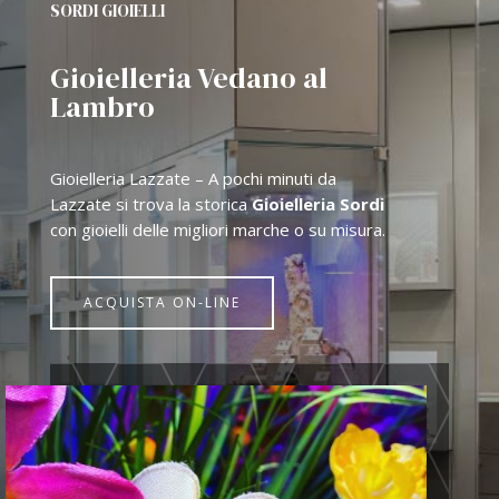
SORDI GIOIELLI
Gioielleria Vedano al
Lambro
Gioielleria Lazzate – A pochi minuti da
Lazzate si trova la storica
Gioielleria Sordi
con gioielli delle migliori marche o su misura.
ACQUISTA ON-LINE