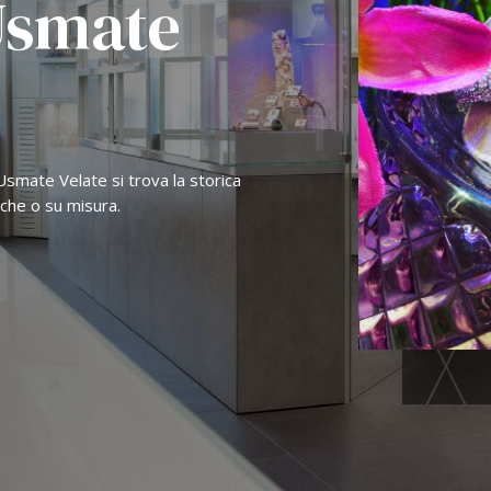
 Usmate
Usmate Velate si trova la storica
arche o su misura.