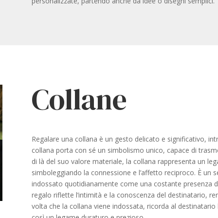
personalizzate, partendo anche da idee o disegni semplici.
Collane
Regalare una collana è un gesto delicato e significativo, in
collana porta con sé un simbolismo unico, capace di trasmet
di là del suo valore materiale, la collana rappresenta un le
simboleggiando la connessione e l’affetto reciproco. È un 
indossato quotidianamente come una costante presenza di 
regalo riflette l’intimità e la conoscenza del destinatario, 
volta che la collana viene indossata, ricorda al destinatario
così un legame duraturo e prezioso.