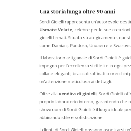
Una storia lunga oltre 90 anni
Sordi Gioielli rappresenta un’autorevole desti
Usmate Velate
, celebre per le sue creazioni 
gioielli firmati. Situata strategicamente, quest
come Damiani, Pandora, Unoaerre e Swarovsk
Il laboratorio artigianale di Sordi Gioielli è g
impegno per l’eccellenza si riflette in ogni pezz
collane eleganti, bracciali raffinati o orecchini
un’attenzione meticolosa ai dettagli.
Oltre alla
vendita di gioielli
, Sordi Gioielli o
proprio laboratorio interno, garantendo che o
showroom di Sordi Gioielli è il luogo ideale pe
abbinando stile e sofisticazione.
I clienti di Sordi Gioielli possono aspettarsi 