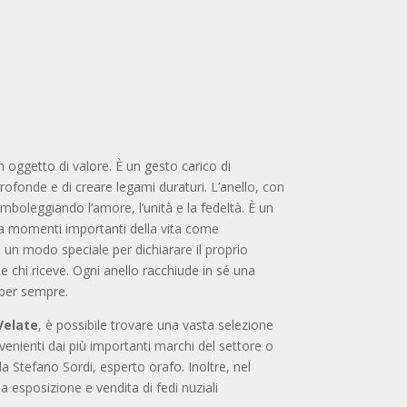
n oggetto di valore. È un gesto carico di
ofonde e di creare legami duraturi. L’anello, con
 simboleggiando l’amore, l’unità e la fedeltà. È un
a momenti importanti della vita come
 un modo speciale per dichiarare il proprio
e chi riceve. Ogni anello racchiude in sé una
 per sempre.
Velate
, è possibile trovare una vasta selezione
ovenienti dai più importanti marchi del settore o
a Stefano Sordi, esperto orafo. Inoltre, nel
esposizione e vendita di fedi nuziali