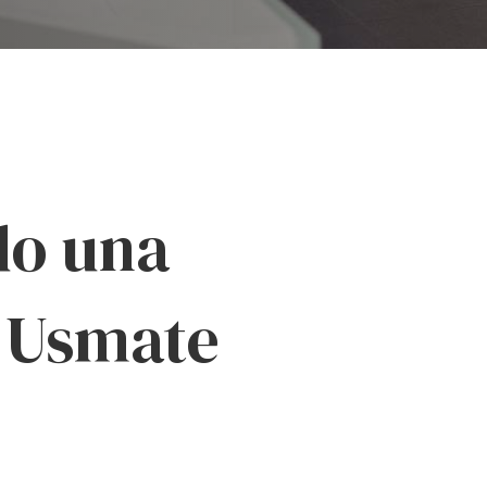
do una
a Usmate