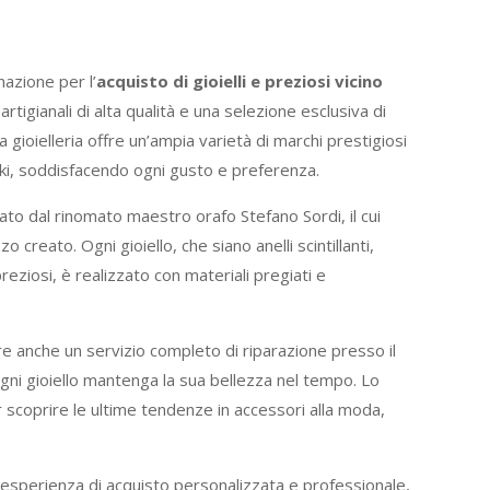
nazione per l’
acquisto di gioielli e preziosi vicino
artigianali di alta qualità e una selezione esclusiva di
a gioielleria offre un’ampia varietà di marchi prestigiosi
i, soddisfacendo ogni gusto e preferenza.
uidato dal rinomato maestro orafo Stefano Sordi, il cui
o creato. Ogni gioiello, che siano anelli scintillanti,
 preziosi, è realizzato con materiali pregiati e
ffre anche un servizio completo di riparazione presso il
gni gioiello mantenga la sua bellezza nel tempo. Lo
r scoprire le ultime tendenze in accessori alla moda,
un’esperienza di acquisto personalizzata e professionale,