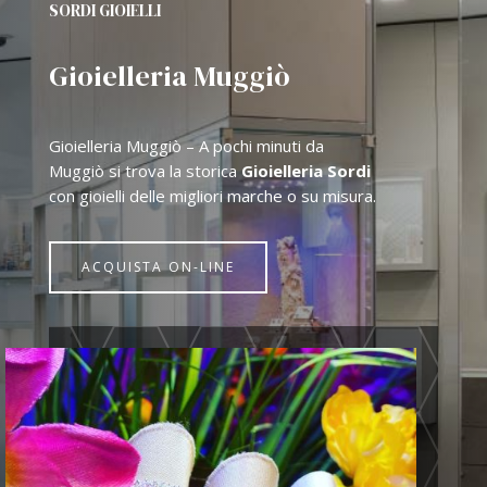
SORDI GIOIELLI
Gioielleria Muggiò
Gioielleria Muggiò – A pochi minuti da
Muggiò si trova la storica
Gioielleria Sordi
con gioielli delle migliori marche o su misura.
ACQUISTA ON-LINE