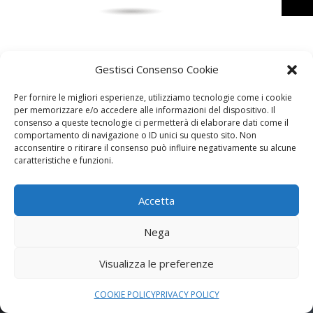
Gestisci Consenso Cookie
Per fornire le migliori esperienze, utilizziamo tecnologie come i cookie
per memorizzare e/o accedere alle informazioni del dispositivo. Il
consenso a queste tecnologie ci permetterà di elaborare dati come il
SORDI GIOIELLI
comportamento di navigazione o ID unici su questo sito. Non
acconsentire o ritirare il consenso può influire negativamente su alcune
Shop
On-line
caratteristiche e funzioni.
Accetta
All’interno del nostro store on-line troverete i
Nega
migliori marchi e le realizzazioni di pregio di
gioielli, orologie e accessori con la possibilità
Visualizza le preferenze
di creare il vostro gioiello secondo il vostro
stile.
COOKIE POLICY
PRIVACY POLICY